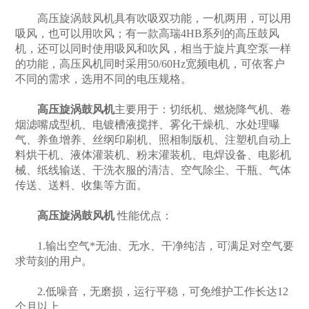
高压旋涡鼓风机具有吹吸双功能，一机两用，可以用
吸风，也可以用吹风；有一款高瑞4HB系列的高压鼓风
产
机，还可以同时使用吸风和吹风，相当于旋片真空泵一样
的功能，高压风机同时采用50/60Hz宽频电机，可依客户
不同的需求，选用不同的电压规格。
高压旋涡鼓风机
主要用于：切纸机、燃烧降气机、卷
烟滤嘴成型机、电镀槽液搅拌、雾化干燥机、水处理曝
气、养鱼增养、丝纲印刷机、照相制版机、注塑机自动上
料烘干机、液体灌装机、粉末灌装机、电焊设备、电影机
械、纸线输送、干洗衣服的清洁、空气除尘、干瓶、气体
传送、送料、收集等方面。
高压旋涡鼓风机
性能优点：
1.输出空气*无油、无水、干净纯洁，可满足对空气要
求苛刻的用户。
2.低噪音，无磨损，运行平稳，可免维护工作长达12
个月以上。